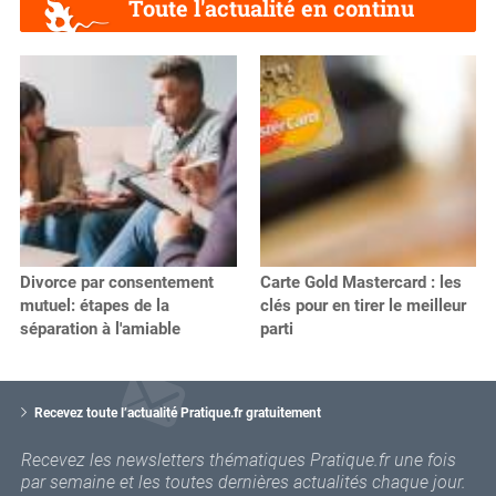
Toute l'actualité en continu
Divorce par consentement
Carte Gold Mastercard : les
mutuel: étapes de la
clés pour en tirer le meilleur
séparation à l'amiable
parti
V
o
Recevez toute l’actualité Pratique.fr gratuitement
t
r
Recevez les newsletters thématiques Pratique.fr une fois
e
par semaine et les toutes dernières actualités chaque jour.
e