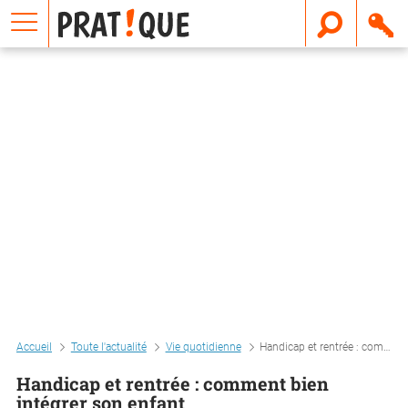
E
m
a
i
l
Accueil
Toute l'actualité
Vie quotidienne
Handicap et rentrée : comment bien intégrer son enfant
Handicap et rentrée : comment bien
intégrer son enfant