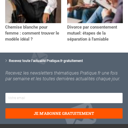
Chemise blanche pour
Divorce par consentement
femme : comment trouver le
mutuel: étapes de la
modèle idéal ?
séparation à l'amiable
V
o
Recevez toute l’actualité Pratique.fr gratuitement
t
r
Recevez les newsletters thématiques Pratique.fr une fois
e
par semaine et les toutes dernières actualités chaque jour.
e
m
a
i
l
JE M'ABONNE GRATUITEMENT