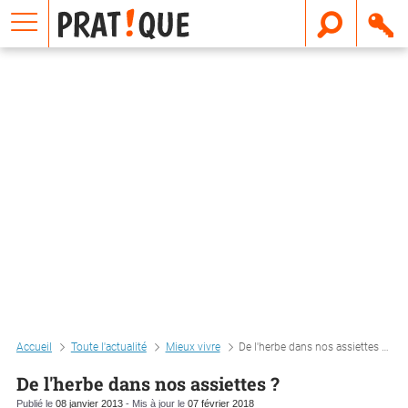
E
m
a
i
l
Accueil
Toute l'actualité
Mieux vivre
De l'herbe dans nos assiettes ?
De l'herbe dans nos assiettes ?
Publié le
08 janvier 2013
- Mis à jour le
07 février 2018