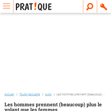
E
m
a
i
l
Accueil
Toute l'actualité
Auto
Les hommes prennent (beaucoup) plus le volant que les femmes
Les hommes prennent (beaucoup) plus le
volant que les femmes