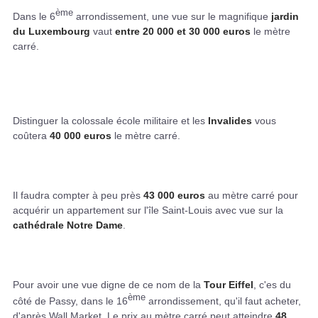
ème
Dans le 6
arrondissement, une vue sur le magnifique
jardin
du Luxembourg
vaut
entre 20 000 et 30 000 euros
le mètre
carré.
Distinguer la colossale école militaire et les
Invalides
vous
coûtera
40 000 euros
le mètre carré.
Il faudra compter à peu près
43 000 euros
au mètre carré pour
acquérir un appartement sur l'île Saint-Louis avec vue sur la
cathédrale Notre Dame
.
Pour avoir une vue digne de ce nom de la
Tour Eiffel
, c'es du
ème
côté de Passy, dans le 16
arrondissement, qu'il faut acheter,
d'après Wall Market. Le prix au mètre carré peut atteindre
48