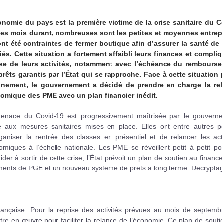
onomie du pays est la première victime de la crise sanitaire du C
Des mois durant, nombreuses sont les petites et moyennes entrep
ont été contraintes de fermer boutique afin d’assurer la santé de 
riés. Cette situation a fortement affaibli leurs finances et compliq
ise de leurs activités, notamment avec l’échéance du rembours
prêts garantis par l’État qui se rapproche. Face à cette situation 
inement, le gouvernement a décidé de prendre en charge la re
omique des PME avec un plan financier inédit.
enace du Covid-19 est progressivement maîtrisée par le gouvern
e aux mesures sanitaires mises en place. Elles ont entre autres p
ganiser la rentrée des classes en présentiel et de relancer les acti
miques à l’échelle nationale. Les PME se réveillent petit à petit p
der à sortir de cette crise, l’État prévoit un plan de soutien au finan
ements de PGE et un nouveau système de prêts à long terme. Décrypta
ançaise. Pour la reprise des activités prévues au mois de septembr
tre en œuvre pour faciliter la relance de l’économie. Ce plan de sout