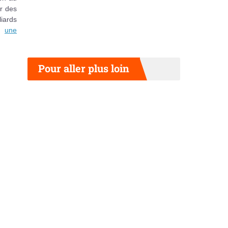
er des
iards
dé
une
Pour aller plus loin