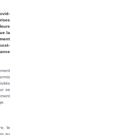
ovid-
rises
leurs
ue la
ement
post-
lance
ement
ermis
vités
our se
cement
ge.
e, le
ien au