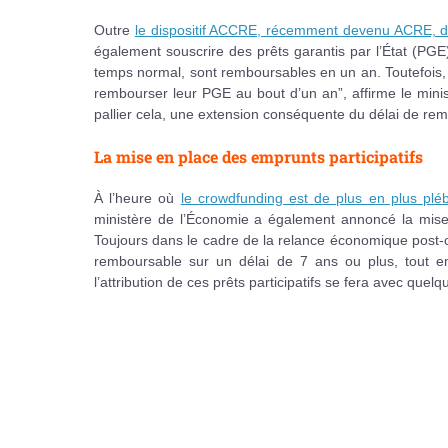
Outre
le dispositif ACCRE, récemment devenu ACRE, dest
également souscrire des prêts garantis par l’État (PGE)
temps normal, sont remboursables en un an. Toutefois
rembourser leur PGE au bout d’un an”, affirme le mini
pallier cela, une extension conséquente du délai de re
La mise en place des emprunts participatifs
À l’heure où
le crowdfunding est de plus en plus pléb
ministère de l’Économie a également annoncé la mise
Toujours dans le cadre de la relance économique post-c
remboursable sur un délai de 7 ans ou plus, tout en 
l’attribution de ces prêts participatifs se fera avec qu