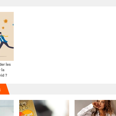
der les
 la
vid ?
u