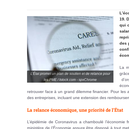
L’éc
19. 
qui 
sala
repr
des 
conf
écon
La m
grâc
L'État promet un plan de soutien et de relance pour
d’or
les PME / Istock.com - spxChrome
écono
retrouver face à un grand dilemme financier. Pour les ai
des entreprises, incluant une extension des rembours
La relance économique, une priorité de l’État
L’épidémie de Coronavirus a chamboulé l’économie fr
ministère de l’Économie assure être disposé à tout met