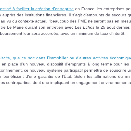
iné à faciliter la création d’entreprise
en France, les entreprises pe
 auprès des institutions financières. Il s’agit d’emprunts de secours q
, au vu du contexte actuel, “beaucoup des PME ne seront pas en mesu
stre Le Maire durant son entretien avec
Les Echos
le 25 août dernier
mboursement leur sera accordée, avec un minimum de taux d’intérêt.
iscité, que ce soit dans l’immobilier ou d’autres activités économiqu
 en place d’un nouveau dispositif d’emprunts à long terme pour les
onfinement, ce nouveau système participatif permettra de souscrire u
bénéficiant d’une garantie de l’État. Selon les affirmations du mini
elques contreparties, dont une impliquant un engagement environnementa