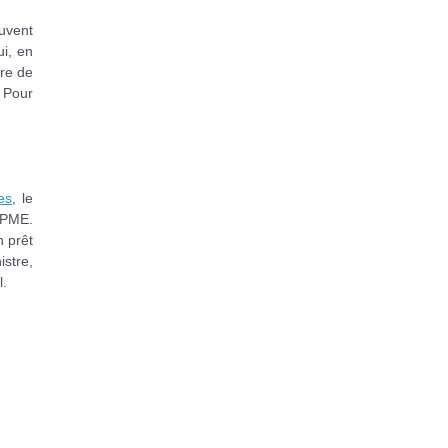
uvent
ui, en
re de
. Pour
es
, le
 PME.
n prêt
stre,
l.