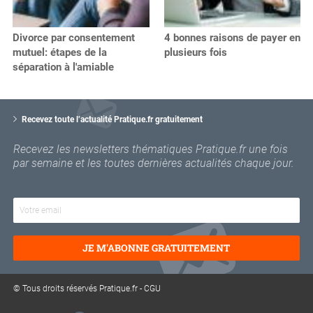
Divorce par consentement
4 bonnes raisons de payer en
mutuel: étapes de la
plusieurs fois
séparation à l'amiable
V
o
Recevez toute l’actualité Pratique.fr gratuitement
t
r
Recevez les newsletters thématiques Pratique.fr une fois
e
par semaine et les toutes dernières actualités chaque jour.
e
m
a
i
l
JE M'ABONNE GRATUITEMENT
© Tous droits réservés Pratique.fr -
CGU