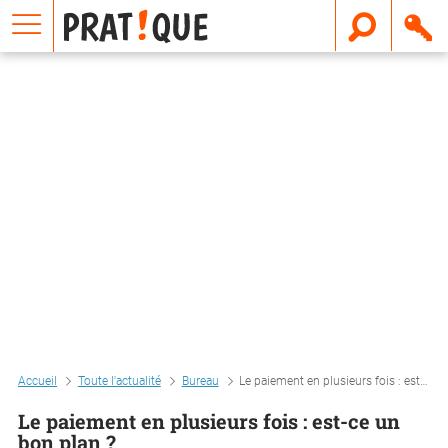
E
m
a
i
l
Accueil
Toute l'actualité
Bureau
Le paiement en plusieurs fois : est-ce un bon plan ?
Le paiement en plusieurs fois : est-ce un
bon plan ?