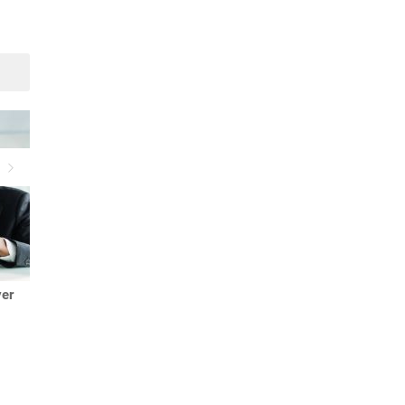
protéger votre adresse email
messages vidéo différés
Suivant
yer
Chemise blanche pour
femme : comment trouver le
modèle idéal ?