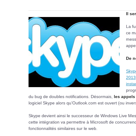
Il s
La f
ce m
messa
appel
De n
Skyp
2013
inst
prog
du bug de doubles notifications. Désormais,
les appels
logiciel Skype alors qu’Outlook.com est ouvert (ou inve
Skype devient ainsi le successeur de Windows Live Messen
cette intégration va permettre à Microsoft de concurren
fonctionnalités similaires sur le web.