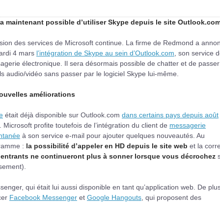
era maintenant possible d’utiliser Skype depuis le site Outlook.com
usion des services de Microsoft continue. La firme de Redmond a anno
ardi 4 mars
l’intégration de Skype au sein d’Outlook.com
, son service 
gerie électronique. Il sera désormais possible de chatter et de passe
s audio/vidéo sans passer par le logiciel Skype lui-même.
ouvelles améliorations
e
était déjà disponible sur Outlook.com
dans certains pays depuis août
. Microsoft profite toutefois de l’intégration du client de
messagerie
antanée
à son service e-mail pour ajouter quelques nouveautés. Au
ramme :
la possibilité d’appeler en HD depuis le site web
et la corr
 entrants ne continueront plus à sonner lorsque vous décrochez
rsement).
ger, qui était lui aussi disponible en tant qu’application web. De plus
cer
Facebook Messenger
et
Google Hangouts
, qui proposent des