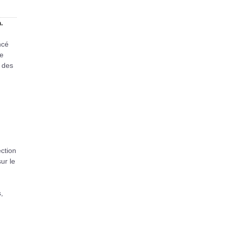
.
ncé
de
r des
ection
sur le
,