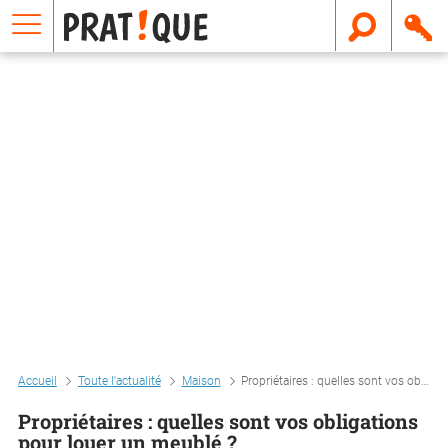
E
m
a
i
l
Accueil
Toute l'actualité
Maison
Propriétaires : quelles sont vos obligations pour louer un meublé ?
Propriétaires : quelles sont vos obligations
pour louer un meublé ?