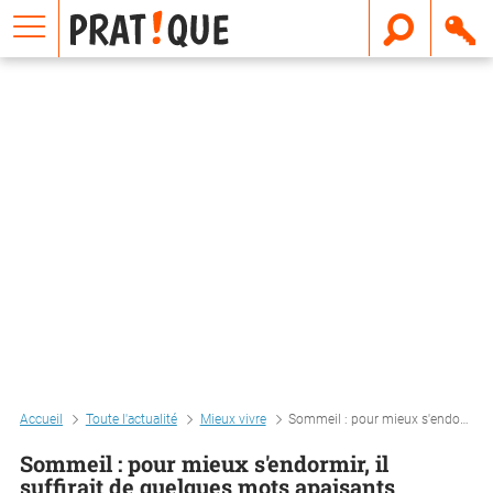
E
m
a
i
l
Accueil
Toute l'actualité
Mieux vivre
Sommeil : pour mieux s'endormir, il suffirait de quelques mots apaisants
Sommeil : pour mieux s'endormir, il
suffirait de quelques mots apaisants