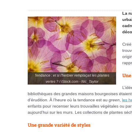
La na
urba
cadr
déco
Créé 
trouv
origi
rapp
Une 
Tendance : et si l'herbier remplaçait les plantes
vertes ? / iStock.com - Nic_Taylor
L’idé
bibliothèques des grandes maisons bourgeoises étaient 
d’érudition. À l’heure où la tendance est au
green
,
les h
enfants pour recenser leurs trouvailles végétales ou par 
aujourd’hui sur les murs. Les collections de plantes sé
Une grande variété de styles