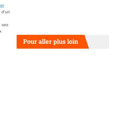
er
 d’un
s ses
x
Pour aller plus loin