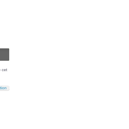
N
é cet
tion