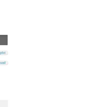
N
ploi
avail