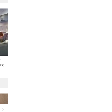
Suivant
s
re,
Suivant