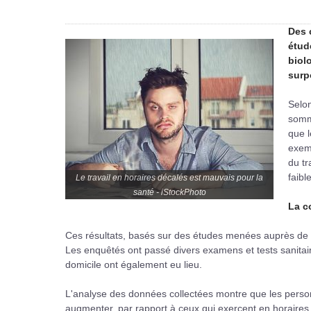
Des 
étud
biol
surp
Selon
somme
que l
exem
du tr
faibl
Le travail en horaires décalés est mauvais pour la
santé - iStockPhoto
La c
Ces résultats, basés sur des études menées auprès de 
Les enquêtés ont passé divers examens et tests sanitair
domicile ont également eu lieu.
L'analyse des données collectées montre que les personn
augmenter, par rapport à ceux qui exercent en horaires