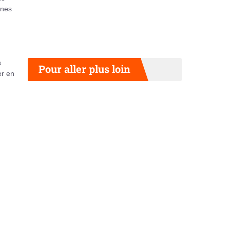
rnes
s
Pour aller plus loin
er en