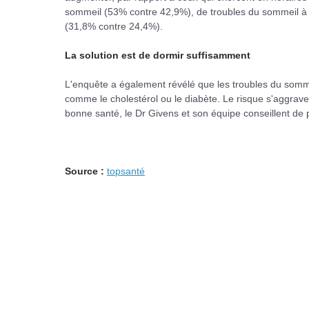
sommeil (53% contre 42,9%), de troubles du sommeil à l
(31,8% contre 24,4%).
La solution est de dormir suffisamment
L'enquête a également révélé que les troubles du somme
comme le cholestérol ou le diabète. Le risque s'aggrave
bonne santé, le Dr Givens et son équipe conseillent de p
Source :
topsanté