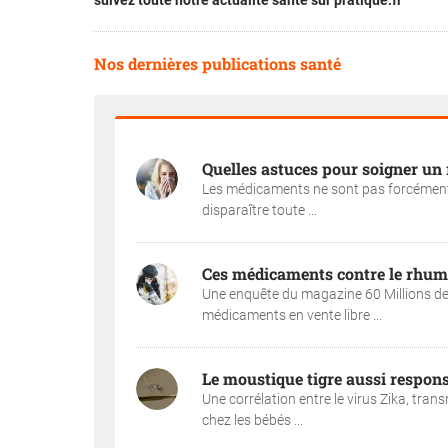
suivez toute notre actualité santé sur pratique.fr
Nos dernières publications santé
Quelles astuces pour soigner u
Les médicaments ne sont pas forcément la
disparaître toute ...
Ces médicaments contre le rhume 
Une enquête du magazine 60 Millions d
médicaments en vente libre ...
Le moustique tigre aussi respons
Une corrélation entre le virus Zika, tran
chez les bébés ...