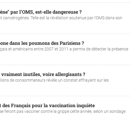
ène" par l’OMS, est-elle dangereuse ?
nt cancérogènes. Telle est la révélation soutenue par l’OMS dans son
bone dans les poumons des Parisiens ?
ançais et américains entre 2007 et 2011 a permis de détecter la présence
 vraiment inutiles, voire allergisants ?
lions de consommateurs révèle un constat effrayant sur les
 des Français pour la vaccination inquiète
e se feront pas vacciner contre la grippe cette année, selon un sondage