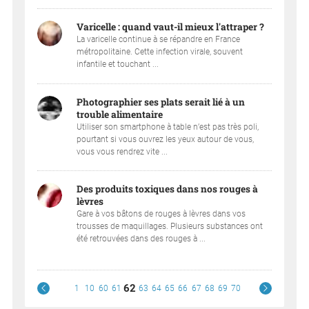
Varicelle : quand vaut-il mieux l'attraper ?
La varicelle continue à se répandre en France
métropolitaine. Cette infection virale, souvent
infantile et touchant ...
Photographier ses plats serait lié à un
trouble alimentaire
Utiliser son smartphone à table n’est pas très poli,
pourtant si vous ouvrez les yeux autour de vous,
vous vous rendrez vite ...
Des produits toxiques dans nos rouges à
lèvres
Gare à vos bâtons de rouges à lèvres dans vos
trousses de maquillages. Plusieurs substances ont
été retrouvées dans des rouges à ...
62
1
10
60
61
63
64
65
66
67
68
69
70