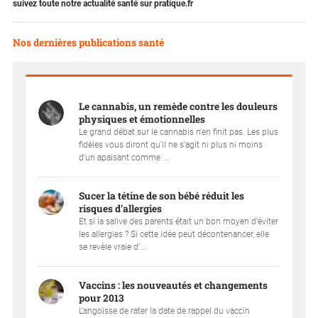
suivez toute notre actualité santé sur pratique.fr
Nos dernières publications santé
Le cannabis, un remède contre les douleurs
physiques et émotionnelles
Le grand débat sur le cannabis n'en finit pas. Les plus
fidèles vous diront qu'il ne s'agit ni plus ni moins
d'un apaisant comme ...
Sucer la tétine de son bébé réduit les
risques d’allergies
Et si la salive des parents était un bon moyen d’éviter
les allergies ? Si cette idée peut décontenancer, elle
se revèle vraie d’...
Vaccins : les nouveautés et changements
pour 2013
L'angoisse de rater la date de rappel du vaccin