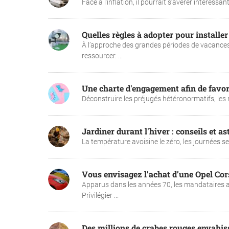
Face à l’inflation, il pourrait s’avérer intéressan
Quelles règles à adopter pour installe
À l’approche des grandes périodes de vacances
ressourcer. ...
Une charte d'engagement afin de favor
Déconstruire les préjugés hétéronormatifs, les n
Jardiner durant l'hiver : conseils et as
La température avoisine le zéro, les journées se fo
Vous envisagez l’achat d’une Opel Cors
Apparus dans les années 70, les mandataires a
Privilégier ...
Des millions de crabes rouges envahis