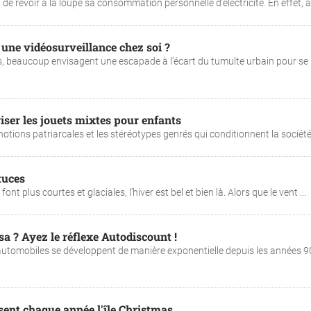
t de revoir à la loupe sa consommation personnelle d’électricité. En effet, à l
r une vidéosurveillance chez soi ?
, beaucoup envisagent une escapade à l’écart du tumulte urbain pour se
iser les jouets mixtes pour enfants
otions patriarcales et les stéréotypes genrés qui conditionnent la société 
tuces
nt plus courtes et glaciales, l’hiver est bel et bien là. Alors que le vent ...
a ? Ayez le réflexe Autodiscount !
utomobiles se développent de manière exponentielle depuis les années 9
sent chaque année l'île Christmas