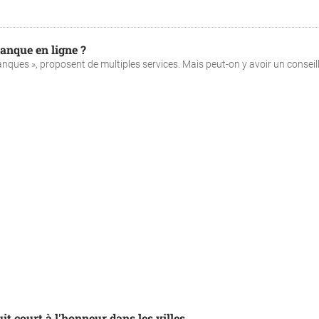
anque en ligne ?
nques », proposent de multiples services. Mais peut-on y avoir un conseille
it court à l'honneur dans les villes