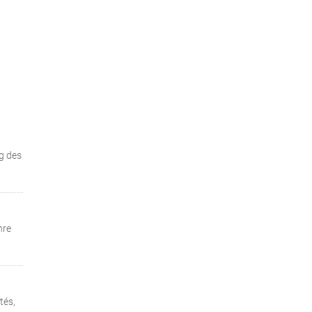
ng des
nre
tés,