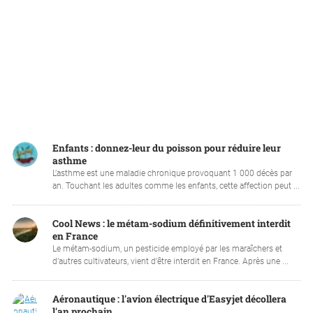
Enfants : donnez-leur du poisson pour réduire leur
asthme
L’asthme est une maladie chronique provoquant 1 000 décès par
an. Touchant les adultes comme les enfants, cette affection peut ...
Cool News : le métam-sodium définitivement interdit
en France
Le métam-sodium, un pesticide employé par les maraîchers et
d’autres cultivateurs, vient d’être interdit en France. Après une ...
Aéronautique : l'avion électrique d'Easyjet décollera
l'an prochain