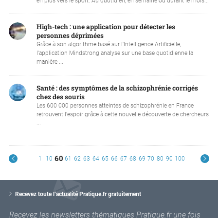
en plus vers le sport. Au quotidien, en semaine ou durant le mois...
High-tech : une application pour détecter les
personnes déprimées
Grâce à son algorithme basé sur l'Intelligence Artificielle,
l'application Mindstrong analyse sur une base quotidienne la
manière ...
Santé : des symptômes de la schizophrénie corrigés
chez des souris
Les 600 000 personnes atteintes de schizophrénie en France
retrouvent l'espoir grâce à cette nouvelle découverte de chercheurs
...
60
1
10
61
62
63
64
65
66
67
68
69
70
80
90
100
V
o
Recevez toute l’actualité Pratique.fr gratuitement
t
r
Recevez les newsletters thématiques Pratique.fr une fois