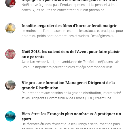
Noël arrive à grands pas. Pendant que les petits pensent à leurs
cadeaux, les adultes se concentrent sur leur prochaine ...
Insolite : regarder des films d'horreur ferait maigrir
Le moins que l'on puisse dire est que les astuces et pratiques pour
perdre du poids sont nombreuses et variées. Des régimes au ...
Noël 2018 : les calendriers de l'Avent pour faire plaisir
aux parents
Avec l'arrivée de Noël, une ambiance de fête flotte déjà dans l'air.
Les plus impatients peuvent d'ores et déjà commander leur ...
Vie pro : une formation Manager et Dirigeant de la
grande Distribution
Pour répondre aux besoins de la grande distribution, Intermarché
et les Dirigeants Commerciaux de France (DCF) créent une ...
Bien-être : les Français plus nombreux à pratiquer un
sport
De récentes études révèlent que les Français se tournent de plus