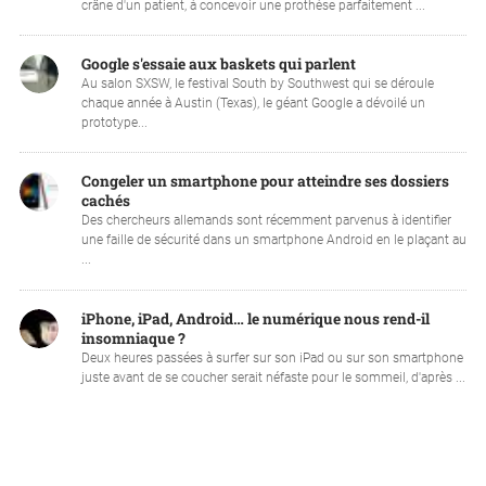
crâne d'un patient, à concevoir une prothèse parfaitement ...
Google s'essaie aux baskets qui parlent
Au salon SXSW, le festival South by Southwest qui se déroule
chaque année à Austin (Texas), le géant Google a dévoilé un
prototype...
Congeler un smartphone pour atteindre ses dossiers
cachés
Des chercheurs allemands sont récemment parvenus à identifier
une faille de sécurité dans un smartphone Android en le plaçant au
...
iPhone, iPad, Android… le numérique nous rend-il
insomniaque ?
Deux heures passées à surfer sur son iPad ou sur son smartphone
juste avant de se coucher serait néfaste pour le sommeil, d'après ...