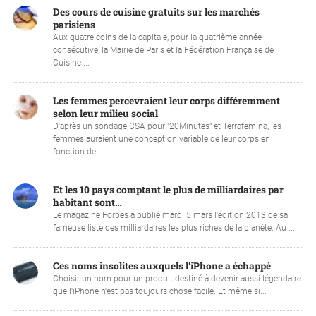
Des cours de cuisine gratuits sur les marchés
parisiens
Aux quatre coins de la capitale, pour la quatrième année
consécutive, la Mairie de Paris et la Fédération Française de
Cuisine ...
Les femmes percevraient leur corps différemment
selon leur milieu social
D'après un sondage CSA pour "20Minutes" et Terrafemina, les
femmes auraient une conception variable de leur corps en
fonction de ...
Et les 10 pays comptant le plus de milliardaires par
habitant sont…
Le magazine Forbes a publié mardi 5 mars l'édition 2013 de sa
fameuse liste des milliardaires les plus riches de la planète. Au ...
Ces noms insolites auxquels l'iPhone a échappé
Choisir un nom pour un produit destiné à devenir aussi légendaire
que l'iPhone n'est pas toujours chose facile. Et même si...