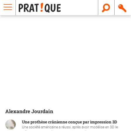
E
m
a
i
l
Alexandre Jourdain
Une prothèse crânienne conçue par impression 3D
Une société américaine a réussi, après avoir modélise en 3D le