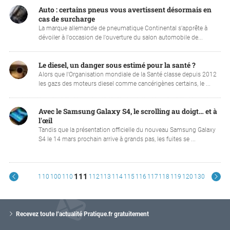
Auto : certains pneus vous avertissent désormais en
cas de surcharge
La marque allemande de pneumatique Continental s'apprête à
dévoiler à l'occasion de l'ouverture du salon automobile de...
Le diesel, un danger sous estimé pour la santé ?
Alors que l'Organisation mondiale de la Santé classe depuis 2012
les gazs des moteurs diesel comme cancérigènes certains, le ...
Avec le Samsung Galaxy S4, le scrolling au doigt… et à
l'œil
Tandis que la présentation officielle du nouveau Samsung Galaxy
S4 le 14 mars prochain arrive à grands pas, les fuites se ...
111
1
10
100
110
112
113
114
115
116
117
118
119
120
130
V
o
Recevez toute l’actualité Pratique.fr gratuitement
t