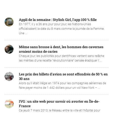
Appli de la semaine : Stylish Girl, l'app 100 % fille
En 1977, il y a 36 ans jour pour jour, les Nations-Unies
officialisaient la date du 8 mars comme la journée de la Femme.
Une ...
Même sans brosse à dent, les hommes des cavernes
avaient moins de caries
Chaque jour, les publicités pour dentifrices vantent sans relâche
les mérites d'une recette "révolutionnaire" censée éradiquer l'...
Les prix des billets d'avion se sont effondrés de 50 % en
30 ans
Alors qu'il était illégal en 1974 pour les compagnies aériennes de
faire payer moins de 1 442 dollars pour un vol New-York – ...
IVG : un site web pour savoir où avorter en Île-de-
France
Ce jeudi 7 mars 2013, le Réseau entre la ville et l'hôpital pour