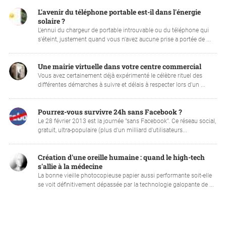
L'avenir du téléphone portable est-il dans l'énergie
solaire ?
L'ennui du chargeur de portable introuvable ou du téléphone qui
s'éteint, justement quand vous n'avez aucune prise a portée de ...
Une mairie virtuelle dans votre centre commercial
Vous avez certainement déjà expérimenté le célèbre rituel des
différentes démarches à suivre et délais à respecter lors d'un ...
Pourrez-vous survivre 24h sans Facebook ?
Le 28 février 2013 est la journée "sans Facebook". Ce réseau social,
gratuit, ultra-populaire (plus d'un milliard d'utilisateurs...
Création d'une oreille humaine : quand le high-tech
s'allie à la médecine
La bonne vieille photocopieuse papier aussi performante soit-elle
se voit définitivement dépassée par la technologie galopante de ...