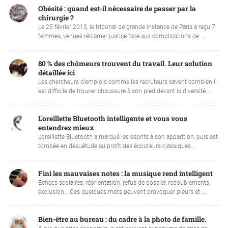
Obésité : quand est-il nécessaire de passer par la
chirurgie ?
Le 25 février 2013, le tribunal de grande instance de Paris a reçu 7
femmes, venues réclamer justice face aux complications de ...
80 % des chômeurs trouvent du travail. Leur solution
détaillée ici
Les chercheurs d'emplois comme les recruteurs savent combien il
est difficile de trouver chaussure à son pied devant la diversité ...
L'oreillette Bluetooth intelligente et vous vous
entendrez mieux
L'oreillette Bluetooth a marqué les esprits à son apparition, puis est
tombée en désuétude au profit des écouteurs classiques...
Fini les mauvaises notes : la musique rend intelligent
Échecs scolaires, réorientation, refus de dossier, redoublements,
exclusion… Ces quelques mots peuvent provoquer pleurs et ...
Bien-être au bureau : du cadre à la photo de famille.