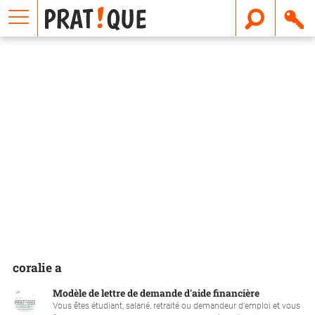
E
m
a
i
l
coralie a
Modèle de lettre de demande d'aide financière
Vous êtes étudiant, salarié, retraité ou demandeur d'emploi et vous