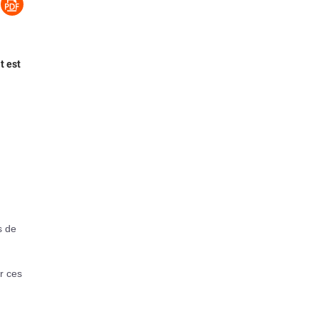
t est
s de
r ces