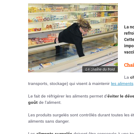
La no
refro
Cette
impo
vacci
Chaî
La chaîne du froid
La
c
transports, stockage) qui visent à maintenir
les aliments
Le fait de réfrigérer les aliments permet d'
éviter le dé
goût
de l'aliment.
Les produits surgelés sont contrôlés durant toutes les 
aliments sans danger.
Les
aliments surgelés
doivent être conservés à une t