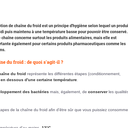
tion de chaîne du froid est un principe d'hygiène selon lequel un produi
idi puis maintenu à une température basse pour pouvoir être conservé.
 chaîne concerne surtout les produits alimentaires, mais elle est
rtante également pour certains produits pharmaceutiques comme les
ns.
ne du froid : de quoi s'agit-il ?
haîne du froid
représente les différentes étapes (conditionnement,
en dessous d'une certaine température
.
veloppement des bactéries
mais, également, de
conserver
les qualité
étapes de la chaîne du froid afin d'être sûr que vous puissiez consomme
empérature d'au moins
-12°C
.