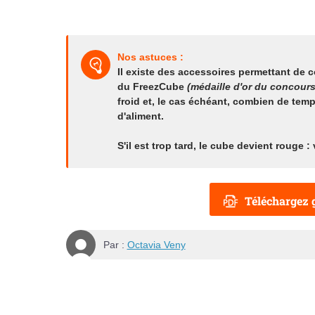
Nos astuces :
Il existe des
accessoires
permettant de
c
du FreezCube
(médaille d'or du concour
froid et, le cas échéant, combien de tem
d'aliment.
S'il est trop tard, le cube devient rouge 
Téléchargez g
Par :
Octavia Veny