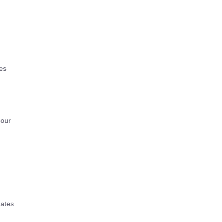
es
our
dates