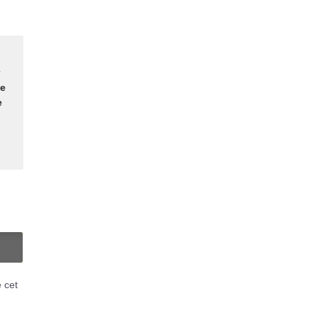
de
e
N
é cet