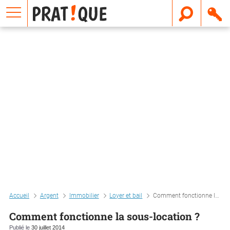
E
m
a
i
l
Accueil
Argent
Immobilier
Loyer et bail
Comment fonctionne la sous-location ?
Comment fonctionne la sous-location ?
Publié le
30 juillet 2014