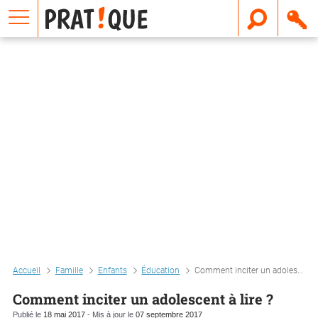
E
m
a
i
l
Accueil
Famille
Enfants
Éducation
Comment inciter un adolescent à lire ?
Comment inciter un adolescent à lire ?
Publié le
18 mai 2017
- Mis à jour le
07 septembre 2017