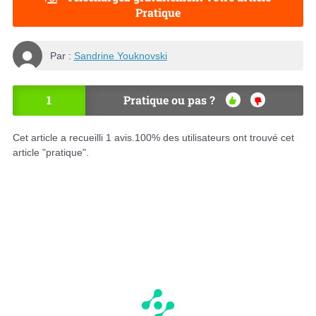
Pratique
Par :
Sandrine Youknovski
1
Pratique ou pas ?
OU
NO
I
N
Cet article a recueilli
1
avis.
100
% des utilisateurs ont trouvé cet
article "pratique".