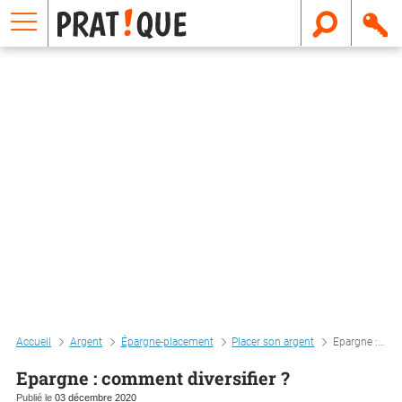
E
m
a
i
l
Accueil
Argent
Épargne-placement
Placer son argent
Epargne : comment diversifier ?
Epargne : comment diversifier ?
Publié le
03 décembre 2020