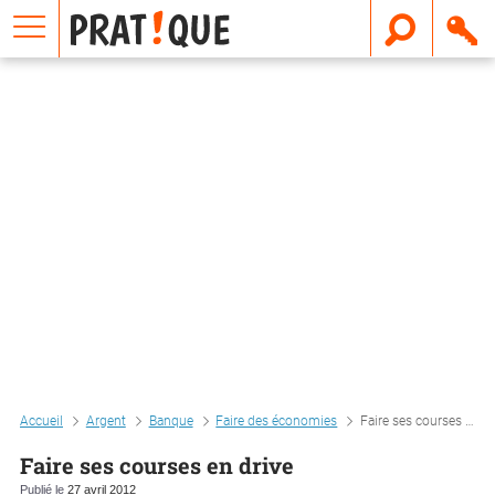
E
m
a
i
l
Accueil
Argent
Banque
Faire des économies
Faire ses courses en drive
Faire ses courses en drive
Publié le
27 avril 2012