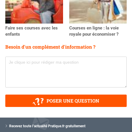
Faire ses courses avec les
Courses en ligne : la voie
enfants
royale pour économiser ?
Besoin d'un complément d'information ?
POSER UNE QUESTION
V
o
Recevez toute l’actualité Pratique.fr gratuitement
t