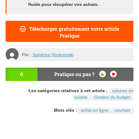
fluide pour récupérer vos achats.
Téléchargez gratuitement votre article
Pratique
Par :
Sandrine Youknovski
0
Pratique ou pas ?
OU
NO
I
N
Les catégories relatives à cet article :
astuces en
cuisine
Gestion du budget
Mots clés :
achat en ligne
courses