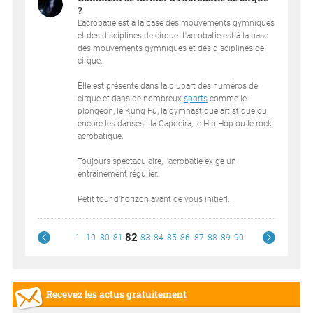
?
L'acrobatie est à la base des mouvements gymniques
et des disciplines de cirque. L'acrobatie est à la base
des mouvements gymniques et des disciplines de
cirque.
Elle est présente dans la plupart des numéros de
cirque et dans de nombreux
sports
comme le
plongeon, le Kung Fu, la gymnastique artistique ou
encore les danses : la Capoeira, le Hip Hop ou le rock
acrobatique.
Toujours spectaculaire, l'acrobatie exige un
entrainement régulier.
Petit tour d'horizon avant de vous initier!...
82
1
10
80
81
83
84
85
86
87
88
89
90
Recevez les actus gratuitement