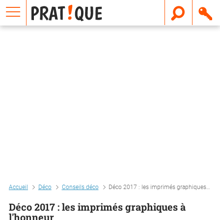
E
m
a
i
l
Accueil
Déco
Conseils déco
Déco 2017 : les imprimés graphiques à l'honneur
Déco 2017 : les imprimés graphiques à
l'honneur