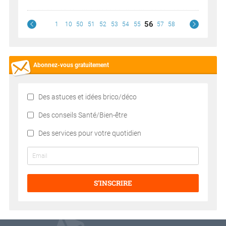
56
1
10
50
51
52
53
54
55
57
58
Abonnez-vous gratuitement
Des astuces et idées brico/déco
Des conseils Santé/Bien-être
Des services pour votre quotidien
S’INSCRIRE
V