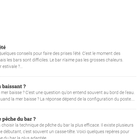
été
uelques conseils pour faire des prises l'été. C'est le moment des
is les bars sont difficiles. Le bar n'aime pas les grosses chaleurs.
estivale ?...
 baissant ?
er baisse ? C'est une question qu'on entend souvent au bord de l'eau.
and la mer baisse ? La réponse dépend de la configuration du poste....
 pêche du bar ?
choisir la technique de pêche du bar la plus efficace. Il existe plusieurs
le débutant, c'est souvent un casse-tête. Voici quelques repères pour
e du bar la plus adaptée....