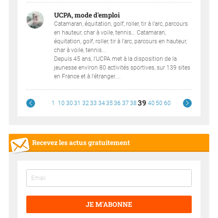
UCPA, mode d'emploi
Catamaran, équitation, golf, roller, tir à l’arc, parcours
en hauteur, char à voile, tennis… Catamaran,
équitation, golf, roller, tir à l'arc, parcours en hauteur,
char à voile, tennis...
Depuis 45 ans, l'UCPA met à la disposition de la
jeunesse environ 80 activités sportives, sur 139 sites
en France et à l'étranger....
39
1
10
30
31
32
33
34
35
36
37
38
40
50
60
Recevez les actus gratuitement
JE M'ABONNE