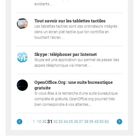
existants....
Tout savoir sur les tablettes tactiles
Les tablettes tactiles sont des ordinateurs intégrés
dans un écran plat tactile que l’on contrôle en
touchant l’écran....
Skype : téléphoner par Internet
Skype est une application qui permet de passer des
appels téléphonique via Internet....
OpenOffice.Org : une suite bureautique
gratuite
Si vous êtes à la recherche d’une suite bureautique
complète et gratuite, OpenOffice.org pourrait très
bien correspondre à vos attentes....
31
1
10
30
32
33
34
35
36
37
38
39
40
50
60