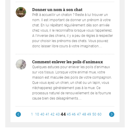
Donner un nom à son chat
Prêt à accueillir un chaton ? Reste à lui trouver un
nom. Il est important de donner un prénom à votre
chat. En lui répétant régulièrement dès son arrivée
chez vous, il le reconnaîtra lorsque vous l'appellerez.
A l'inverse des chiens, il y a peu de règles à respecter
pour choisir les prénoms des chats. Vous pouvez
donc laisser libre cours à votre imagination....
Comment enlever les poils d'animaux
Quelques astuces pour enlever les poils d’animaux
sur vos tissus. Lorsque votre animal mue, votre
maison est maculée des poils de votre compagnon.
Que vous ayez un chien, un chat ou un lapin, vous
n'échapperez généralement pas à la mue. Ce
processus naturel de renouvellement de la fourrure
cause bien des désagréments....
44
1
10
40
41
42
43
45
46
47
48
49
50
60