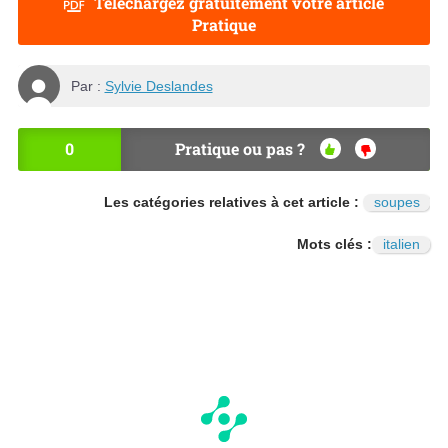
Téléchargez gratuitement votre article
Pratique
Par :
Sylvie Deslandes
0
Pratique ou pas ?
OU
NO
I
N
Les catégories relatives à cet article :
soupes
Mots clés :
italien