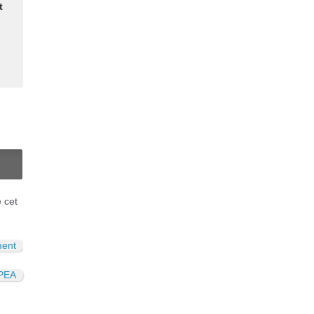
t
u
N
é cet
ment
PEA