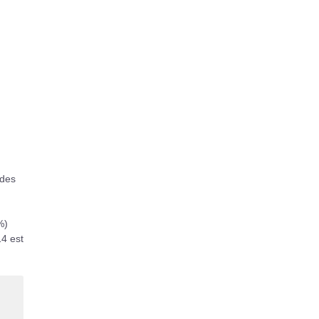
 des
%)
14 est