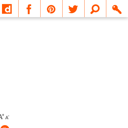
Email
+
A
-
A