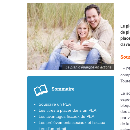
Le pl
de pl
place
d'ava
Sous
Le plan d'épargne en actions
Le PE
comp
Toute
Sommaire
La so
espè
Souscrire un PEA
bloq
Les titres à placer dans un PEA
des a
Les avantages fiscaux du PEA
par 
Les prélèvements sociaux et fiscaux
de la
lors d’un retrait
selon