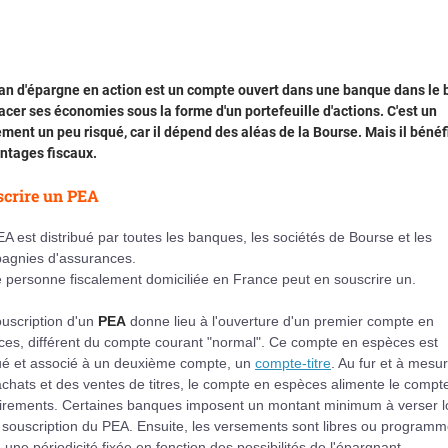
an d'épargne en action est un compte ouvert dans une banque dans le 
acer ses économies sous la forme d'un portefeuille d'actions. C'est un
ment un peu risqué, car il dépend des aléas de la Bourse. Mais il bénéf
ntages fiscaux.
crire un PEA
A est distribué par toutes les banques, les sociétés de Bourse et les
agnies d'assurances.
 personne fiscalement domiciliée en France peut en souscrire un.
uscription d'un
PEA
donne lieu à l'ouverture d'un premier compte en
ces, différent du compte courant "normal". Ce compte en espèces est
ué et associé à un deuxième compte, un
compte-titre
. Au fur et à mesu
chats et des ventes de titres, le compte en espèces alimente le compte
virements. Certaines banques imposent un montant minimum à verser l
 souscription du PEA. Ensuite, les versements sont libres ou program
 une périodicité fixée en fonction des possibilités de l'épargnant.