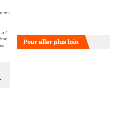
ments
 à 4
même
Pour aller plus loin
ais
.