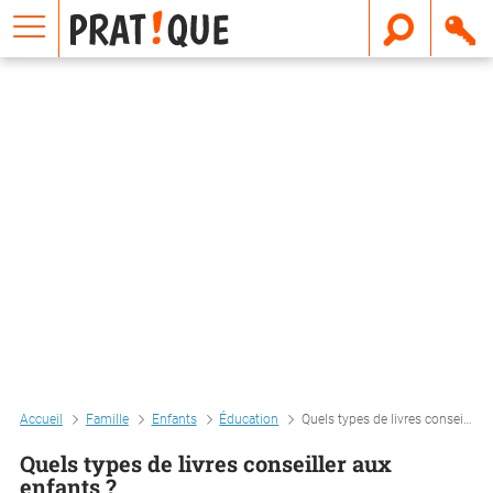
E
m
a
i
l
Accueil
Famille
Enfants
Éducation
Quels types de livres conseiller aux enfants ?
Quels types de livres conseiller aux
enfants ?