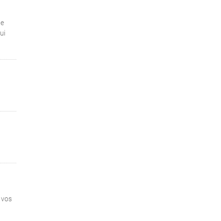
de
ui
 vos