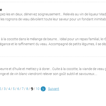
e
ez-les en deux, dénervez soigneusement... Relevés au vin de liqueur Mad
es rognons de veau dévoilent toute leur saveur pour un fondant inimitable
 à la cocotte dans le mélange de beurre... Idéal pour un repas familial, le rô
élégance et le raffinement du veau. Accompagné de petits légumes, il se d
rre et d'huile et mettez-y à dorer... Cuite à la cocotte, la viande de veau
ge et de vin blanc viendront relever son goût subtil et savoureux....
9
2
3
4
5
6
7
8
10
Suivant