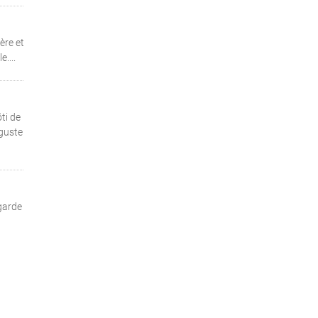
ère et
....
ti de
éguste
 garde