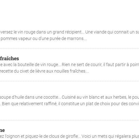
versez le vin rouge dans un grand récipient... Une viande qui connait un 
 pommes vapeur ou d’une purée de marrons....
 fraîches
ec la bouteille de vin rouge... Rien ne sert de courir, il faut partir à point
ecette du civet de lièvre aux nouilles fraîches....
soupe d'huile dans une cocotte... Cuisiné au vin blanc et aux herbes, le pou
Bien que relativement raffiné, il constitue un plat de choix pour des conv
nne
z l'oignon et piquez-le de clous de girofle... Voici un mets qui régalera plu