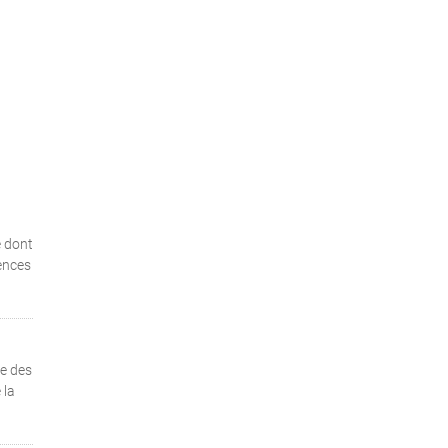
e dont
rences
te des
 la