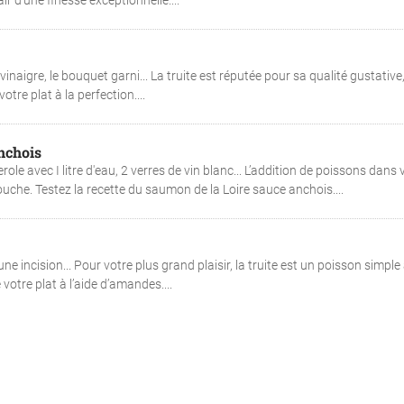
r d’une finesse exceptionnelle....
 vinaigre, le bouquet garni... La truite est réputée pour sa qualité gustative
re plat à la perfection....
nchois
le avec I litre d'eau, 2 verres de vin blanc... L’addition de poissons dans 
uche. Testez la recette du saumon de la Loire sauce anchois....
e incision... Pour votre plus grand plaisir, la truite est un poisson simple
votre plat à l’aide d’amandes....