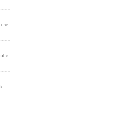
, une
votre
 à