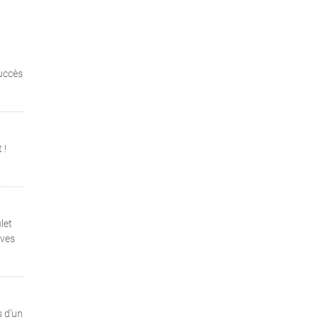
succès
 !
let
ives
s d’un