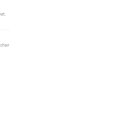
het,
 chair