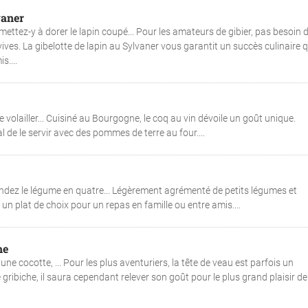
vaner
mettez-y à dorer le lapin coupé... Pour les amateurs de gibier, pas besoin 
vives. La gibelotte de lapin au Sylvaner vous garantit un succès culinaire q
....
e volailler... Cuisiné au Bourgogne, le coq au vin dévoile un goût unique.
 de le servir avec des pommes de terre au four....
fendez le légume en quatre... Légèrement agrémenté de petits légumes et
 plat de choix pour un repas en famille ou entre amis....
he
ne cocotte, ... Pour les plus aventuriers, la tête de veau est parfois un
ibiche, il saura cependant relever son goût pour le plus grand plaisir de