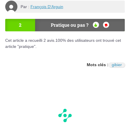
Par :
François D'Arguin
2
Pratique ou pas ?
OU
NO
I
N
Cet article a recueilli
2
avis.
100
% des utilisateurs ont trouvé cet
article "pratique".
Mots clés :
gibier