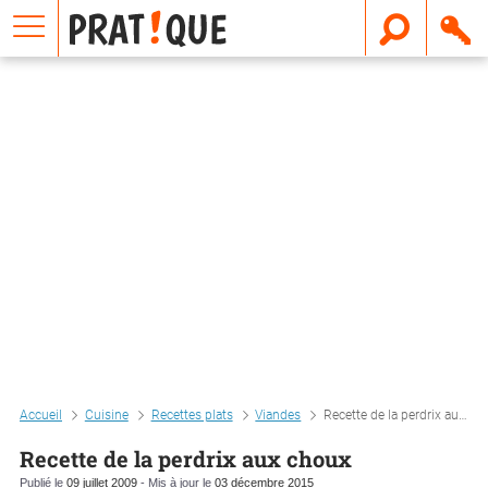
E
m
a
i
l
Accueil
Cuisine
Recettes plats
Viandes
Recette de la perdrix aux choux
Recette de la perdrix aux choux
Publié le
09 juillet 2009
- Mis à jour le
03 décembre 2015