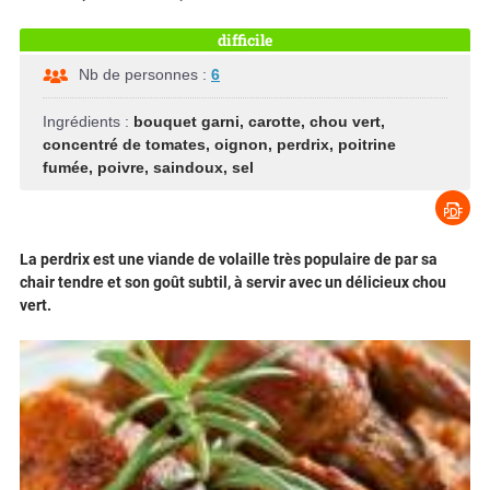
difficile
Nb de personnes :
6
Ingrédients :
bouquet garni
,
carotte
,
chou vert
,
concentré de tomates
,
oignon
,
perdrix
,
poitrine
fumée
,
poivre
,
saindoux
,
sel
La perdrix est une viande de volaille très populaire de par sa
chair tendre et son goût subtil, à servir avec un délicieux chou
vert.