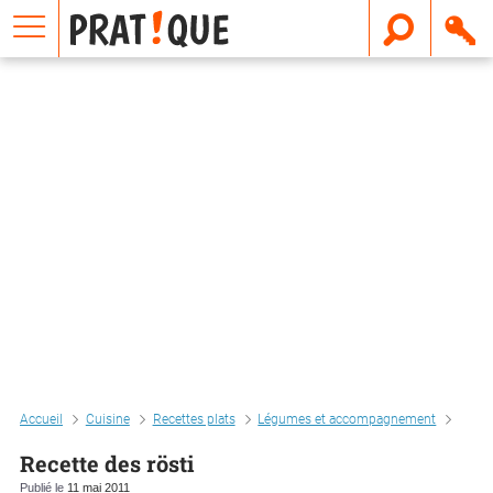
E
m
a
i
l
Accueil
Cuisine
Recettes plats
Légumes et accompagnement
Recet
Recette des rösti
Publié le
11 mai 2011