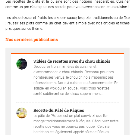
Les recettes de plats et la cuisine sont des notions inséparables.
Cuisiner
comme un pro n'aura plus des secrets pour vous avec nos contenus cuisine !
Les plats chauds et froids, les plats en sauce, les plats traditionnels ou de fête
: réussir ses plats comme un chef devient simple avec nos articles et fiches
pratiques sur ce thème.
Nos dernières publications
3 idées de recettes avec du chou chinois
Découvrez trois manières de cuisiner et
d’accommoder le chou chinois. Reconnu pour ses
nombreuses vertus, le chou chinois n’apparait pas
nécessairemnt facile à cuisiner ou à accommoder. En
salade, en wok ou en soupe : voici trois recettes
santé sublimant ce délicieux superaliment....
Recette du Pâté de Pâques
Le pâté de Pâques est un plat convivial que l’on
mange traditionnellement à Pâques. Découvrez notre
recette que vous ne pourrez pas louper. Ce pâté
berrichon est également appelé pâté de Pâques