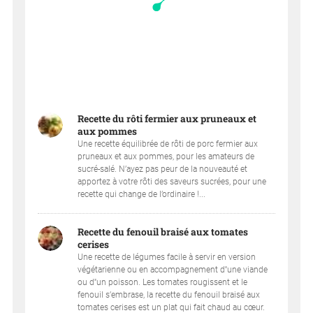
Recette du rôti fermier aux pruneaux et
aux pommes
Une recette équilibrée de rôti de porc fermier aux
pruneaux et aux pommes, pour les amateurs de
sucré-salé. N’ayez pas peur de la nouveauté et
apportez à votre rôti des saveurs sucrées, pour une
recette qui change de l’ordinaire !...
Recette du fenouil braisé aux tomates
cerises
Une recette de légumes facile à servir en version
végétarienne ou en accompagnement d''une viande
ou d''un poisson. Les tomates rougissent et le
fenouil s’embrase, la recette du fenouil braisé aux
tomates cerises est un plat qui fait chaud au cœur.