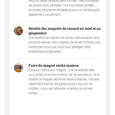
Pour un repas facile et sans couvert , ces brochettes
de canard sont parfaites. Vos brochettes grillées
enrobées de graines de sésame pour un arrière-goût
légèrement croustillant....
Recette des magrets de canard au miel et au
gingembre
Une recette de magrets de canard délicieuse et ultra
simple à réaliser. Des magrets de canard mielleux qui
n’attendent plus que vous pour partager cette
expérience sucrée-salée....
Faire du magret séché maison
Faire soi même son magret : une excellente idée
pour éviter la consommation de conservateurs. Si la
recette de magret séché est facile à réaliser, il faudra
cependant s’armer de patience pour pouvoir en
profiter ! A qui sait attendre, le temps ouvre ses
portes....