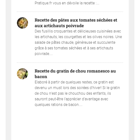
Pratique.fr vous en dévoile la recette :...
Recette des pâtes aux tomates séchées et
aux artichauts poivrade
Des fusillis croquantes et délicieuses cuisinées avec
les artichauts, les courgettes et les olives noires. Une
salade de pâtes chaude, généreuse et succulente
grâce à ses tomates séchées et à ses artichauts
poivrade....
Recette du gratin de chou romanesco au
bacon
Elaboré à partir de quelques restes, ce gratin est
devenu un must lors des soirées d'hiver! Si le gratin
de chou n’est pas le chouchou des enfants, ils
sauront peut-être l’apprécier d’avantage avec
quelques rations de bacon....