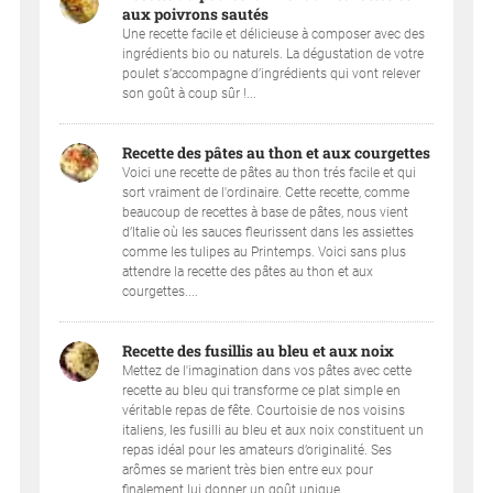
aux poivrons sautés
Une recette facile et délicieuse à composer avec des
ingrédients bio ou naturels. La dégustation de votre
poulet s’accompagne d’ingrédients qui vont relever
son goût à coup sûr !...
Recette des pâtes au thon et aux courgettes
Voici une recette de pâtes au thon trés facile et qui
sort vraiment de l'ordinaire. Cette recette, comme
beaucoup de recettes à base de pâtes, nous vient
d’Italie où les sauces fleurissent dans les assiettes
comme les tulipes au Printemps. Voici sans plus
attendre la recette des pâtes au thon et aux
courgettes....
Recette des fusillis au bleu et aux noix
Mettez de l'imagination dans vos pâtes avec cette
recette au bleu qui transforme ce plat simple en
véritable repas de fête. Courtoisie de nos voisins
italiens, les fusilli au bleu et aux noix constituent un
repas idéal pour les amateurs d’originalité. Ses
arômes se marient très bien entre eux pour
finalement lui donner un goût unique....