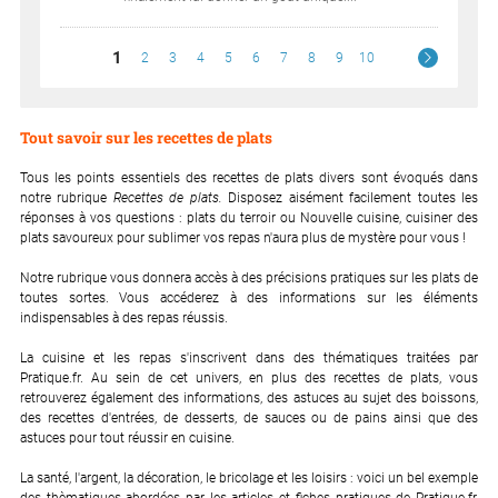
1
2
3
4
5
6
7
8
9
10
Tout savoir sur les recettes de plats
Tous les points essentiels des recettes de plats divers sont évoqués dans
notre rubrique
Recettes de plats.
Disposez aisément facilement toutes les
réponses à vos questions : plats du terroir ou Nouvelle cuisine, cuisiner des
plats savoureux pour sublimer vos repas n'aura plus de mystère pour vous !
Notre rubrique vous donnera accès à des précisions pratiques sur les plats de
toutes sortes. Vous accéderez à des informations sur les éléments
indispensables à des repas réussis.
La cuisine et les repas s'inscrivent dans des thématiques traitées par
Pratique.fr. Au sein de cet univers, en plus des recettes de plats, vous
retrouverez également des informations, des astuces au sujet des boissons,
des recettes d'entrées, de desserts, de sauces ou de pains ainsi que des
astuces pour tout réussir en cuisine.
La santé, l'argent, la décoration, le bricolage et les loisirs : voici un bel exemple
des thèmatiques abordées par les articles et fiches pratiques de Pratique.fr,