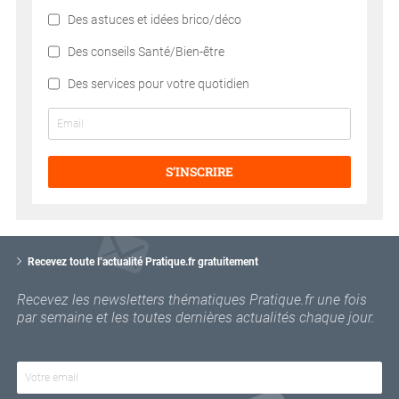
Des astuces et idées brico/déco
Des conseils Santé/Bien-être
Des services pour votre quotidien
S’INSCRIRE
V
o
Recevez toute l’actualité Pratique.fr gratuitement
t
r
Recevez les newsletters thématiques Pratique.fr une fois
e
par semaine et les toutes dernières actualités chaque jour.
e
m
a
i
l