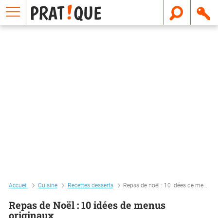
E
m
a
i
l
Accueil
Cuisine
Recettes desserts
Repas de noël : 10 idées de menus originaux
Repas de Noël : 10 idées de menus
originaux