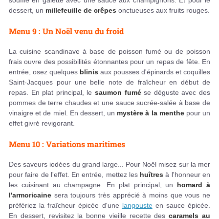
souffle en galette avec une sauce aux champignons. Et pour le
dessert, un
millefeuille de crêpes
onctueuses aux fruits rouges.
Menu 9 : Un Noël venu du froid
La cuisine scandinave à base de poisson fumé ou de poisson
frais ouvre des possibilités étonnantes pour un repas de fête. En
entrée, osez quelques
blinis
aux pousses d'épinards et coquilles
Saint-Jacques pour une belle note de fraîcheur en début de
repas. En plat principal, le
saumon fumé
se déguste avec des
pommes de terre chaudes et une sauce sucrée-salée à base de
vinaigre et de miel. En dessert, un
mystère à la menthe
pour un
effet givré revigorant.
Menu 10 : Variations maritimes
Des saveurs iodées du grand large... Pour Noël misez sur la mer
pour faire de l'effet. En entrée, mettez les
huîtres
à l'honneur en
les cuisinant au champagne. En plat principal, un
homard à
l'armoricaine
sera toujours très apprécié à moins que vous ne
préfériez la fraîcheur épicée d'une
langouste
en sauce épicée.
En dessert, revisitez la bonne vieille recette des
caramels au