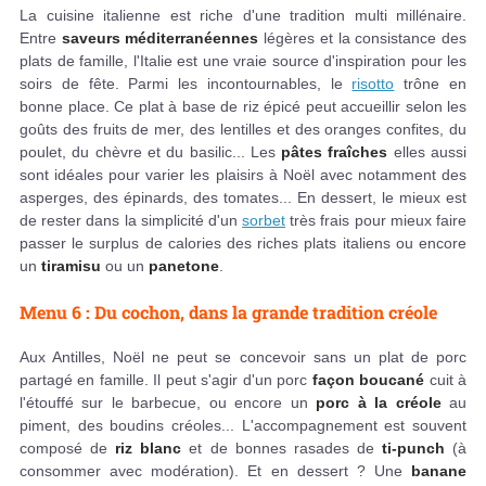
La cuisine italienne est riche d'une tradition multi millénaire.
Entre
saveurs méditerranéennes
légères et la consistance des
plats de famille, l'Italie est une vraie source d'inspiration pour les
soirs de fête. Parmi les incontournables, le
risotto
trône en
bonne place. Ce plat à base de riz épicé peut accueillir selon les
goûts des fruits de mer, des lentilles et des oranges confites, du
poulet, du chèvre et du basilic... Les
pâtes fraîches
elles aussi
sont idéales pour varier les plaisirs à Noël avec notamment des
asperges, des épinards, des tomates... En dessert, le mieux est
de rester dans la simplicité d'un
sorbet
très frais pour mieux faire
passer le surplus de calories des riches plats italiens ou encore
un
tiramisu
ou un
panetone
.
Menu 6 : Du cochon, dans la grande tradition créole
Aux Antilles, Noël ne peut se concevoir sans un plat de porc
partagé en famille. Il peut s'agir d'un porc
façon boucané
cuit à
l'étouffé sur le barbecue, ou encore un
porc à la créole
au
piment, des boudins créoles... L'accompagnement est souvent
composé de
riz blanc
et de bonnes rasades de
ti-punch
(à
consommer avec modération). Et en dessert ? Une
banane