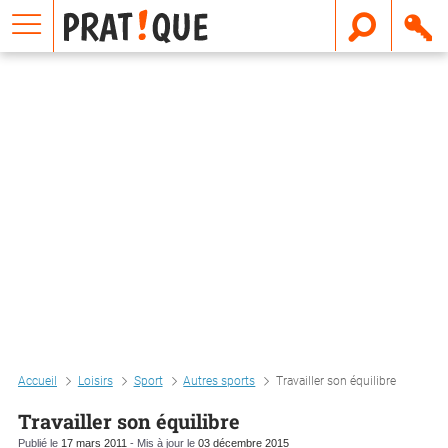
E
m
a
i
l
Accueil
Loisirs
Sport
Autres sports
Travailler son équilibre
Travailler son équilibre
Publié le
17 mars 2011
- Mis à jour le
03 décembre 2015