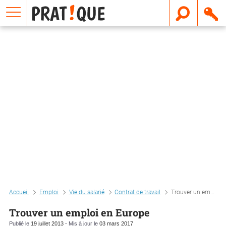
E
m
a
i
l
Accueil
Emploi
Vie du salarié
Contrat de travail
Trouver un emploi en europe
Trouver un emploi en Europe
Publié le
19 juillet 2013
- Mis à jour le
03 mars 2017