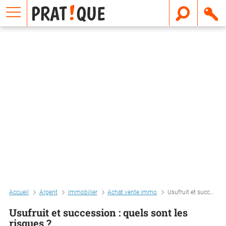
E
m
a
i
l
Accueil
Argent
Immobilier
Achat vente immo
Usufruit et succession : quels sont les risques ?
Usufruit et succession : quels sont les
risques ?