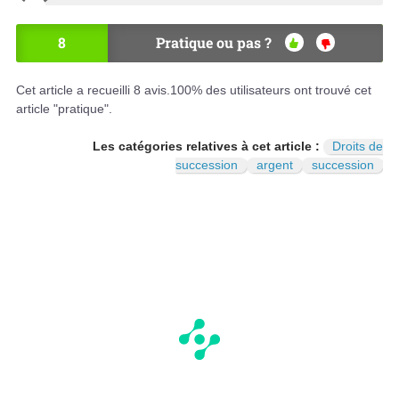
8
Pratique ou pas ?
OU
NO
I
N
Cet article a recueilli
8
avis.
100
% des utilisateurs ont trouvé cet
article "pratique".
Les catégories relatives à cet article :
Droits de
succession
argent
succession