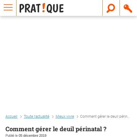
E
m
a
i
l
Accueil
Toute l'actualité
Mieux vivre
Comment gérer le deuil périnatal ?
Comment gérer le deuil périnatal ?
Publié le
05 décembre 2019