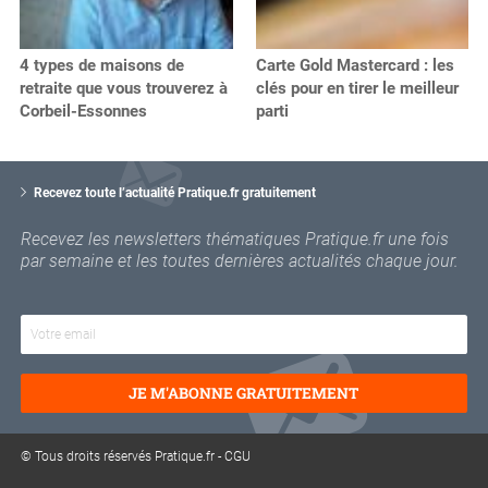
4 types de maisons de
Carte Gold Mastercard : les
retraite que vous trouverez à
clés pour en tirer le meilleur
Corbeil-Essonnes
parti
V
o
Recevez toute l’actualité Pratique.fr gratuitement
t
r
Recevez les newsletters thématiques Pratique.fr une fois
e
par semaine et les toutes dernières actualités chaque jour.
e
m
a
i
l
JE M'ABONNE GRATUITEMENT
© Tous droits réservés Pratique.fr -
CGU