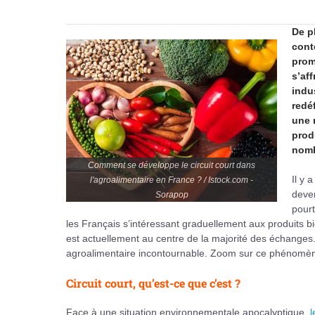
De p
cont
prom
s’af
indu
redé
une 
produ
nomb
Comment se développe le circuit court dans
Il y 
l'agroalimentaire en France ? / Istock.com -
deven
Sorapop
pourt
les Français s’intéressant graduellement aux produits bio
est actuellement au centre de la majorité des échange
agroalimentaire incontournable. Zoom sur ce phénomèn
Circuit court, qu’est-ce que c’est ?
Face à une situation environnementale apocalyptique,
l