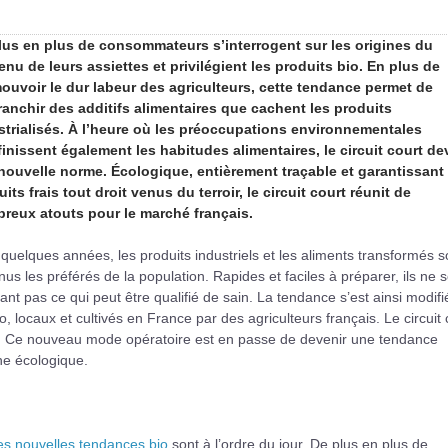
lus en plus de consommateurs s’interrogent sur les origines du
enu de leurs assiettes et privilégient les produits bio. En plus de
ouvoir le dur labeur des agriculteurs, cette tendance permet de
franchir des additifs alimentaires que cachent les produits
strialisés. À l’heure où les préoccupations environnementales
finissent également les habitudes alimentaires, le circuit court de
nouvelle norme. Écologique, entièrement traçable et garantissant
its frais tout droit venus du terroir, le circuit court réunit de
reux atouts pour le marché français.
a quelques années, les produits industriels et les aliments transformés s
us les préférés de la population. Rapides et faciles à préparer, ils ne 
ant pas ce qui peut être qualifié de sain. La tendance s’est ainsi modifi
, locaux et cultivés en France par des agriculteurs français. Le circuit 
s. Ce nouveau mode opératoire est en passe de devenir une tendance
e écologique.
es nouvelles tendances bio
sont à l’ordre du jour. De plus en plus de