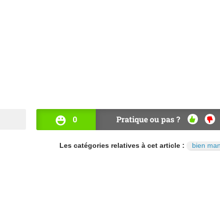
0
Pratique ou pas ?
OUI
NO
Les catégories relatives à cet article :
bien ma