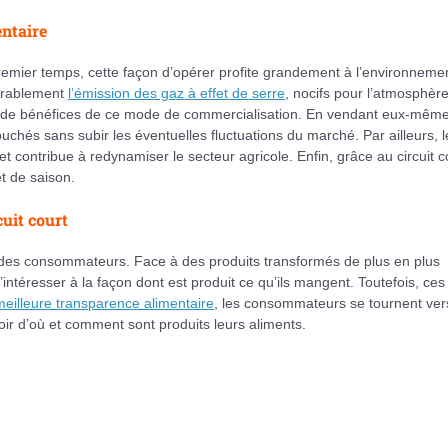
entaire
remier temps, cette façon d’opérer profite grandement à l’environneme
dérablement
l’émission des gaz à effet de serre
, nocifs pour l’atmosphère
mum de bénéfices de ce mode de commercialisation. En vendant eux-mêm
bouchés sans subir les éventuelles fluctuations du marché. Par ailleurs, l
et contribue à redynamiser le secteur agricole. Enfin, grâce au circuit c
t de saison.
uit court
 des consommateurs. Face à des produits transformés de plus en plus
téresser à la façon dont est produit ce qu’ils mangent. Toutefois, ces
eilleure transparence alimentaire
, les consommateurs se tournent ver
oir d’où et comment sont produits leurs aliments.