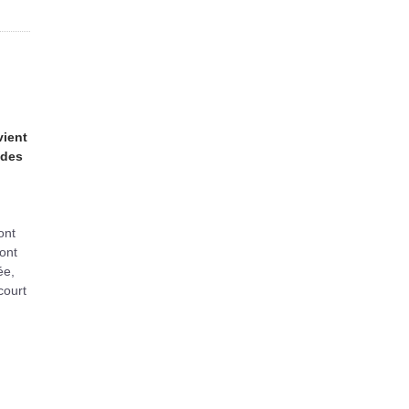
vient
 des
ont
sont
ée,
court