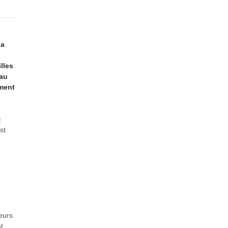
n
La
lles
 au
ement
z
st
leurs
t