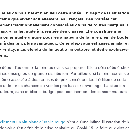
ire aux vins a bel et bien lieu cette année. En dépit de la situatio
rtaine que vivent actuellement les Français, rien n’arrête cet
ement traditionnellement consacré aux vins de toutes marques. 
 aux vins fait suite à la rentrée des classes. Elle constitue une
sion annuelle unique pour les amateurs de faire le plein de boutei
in à des prix plus avantageux. Ce rendez-vous est assez similaire
k Friday, mais étendu de fin août à mi-octobre, et dédié exclusiv
vins.
 début d’automne, la foire aux vins se prépare. Elle a déjà débuté che
ines enseignes de grande distribution. Par ailleurs, si la foire aux vins e
même associée à des remises de prix conséquentes, l’édition de cette
 a de fortes chances de voir les prix baisser davantage. La situation
aurateurs, sans oublier le budget post-confinement des consommateurs
acilement un vin blanc d’un vin rouge
n’est qu’une infime illustration de 
e voir qu’en dépit de la crise sanitaire du Covid-19, la foire aux vins es