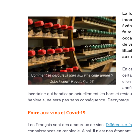
La fo
ince
évèn
foire
occa
de v
Blac
aux 
En ce
certa
Comment se déroule la foire aux vins cette année ?
elle-
/istock.com - Revolu7ion93
année
incertaine qui handicape actuellement les bars et rest
habituels, ne sera pas sans conséquence. Décryptage.
Foire aux vins et Covid-19
Les Français sont des amoureux de vins.
Différencier f
connaissances en œnologie. Ainsi, il n’est pas étonnant d