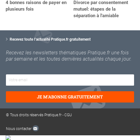
4 bonnes raisons de payer en
Divorce par consentement
plusieurs fois
mutuel: étapes de la
séparation à l'amiable
V
o
Recevez toute l’actualité Pratique.fr gratuitement
t
r
Recevez les newsletters thématiques Pratique.fr une fois
e
par semaine et les toutes dernières actualités chaque jour.
e
m
a
i
l
JE M'ABONNE GRATUITEMENT
© Tous droits réservés Pratique.fr -
CGU
Nous contacter