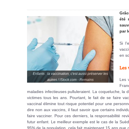
Grâc
été 
sauv
par 
Si l'
vacci
en s
Les 
Enfants : la vaccination, c'est aussi préserver les
Les v
autres / iStock.com - Remains
Franç
maladies infectieuses pulluleraient. La coqueluche, la d
victimes tous les ans. Pourtant, le fait de se faire va
vaccinal élimine tout risque potentiel pour une person
dire non aux vaccins, il faut savoir que certains indiv
faire vacciner. Pour ces derniers, la responsabilité re
futur enfant. Le meilleur exemple est le cas de la Suèd
95% de la population, cela fait maintenant 15 ans que ce