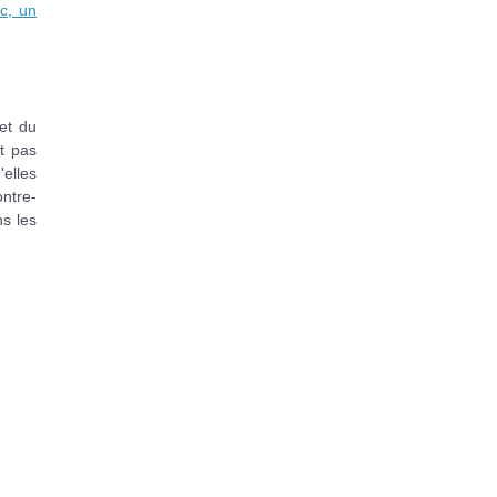
ac, un
et du
t pas
elles
ontre-
ns les