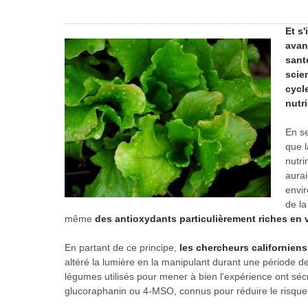
Et s
avan
santé
scie
cycl
nutr
En se
que l
nutri
aurai
envir
de la
même
des antioxydants particulièrement riches en 
En partant de ce principe,
les chercheurs californiens
altéré la lumière en la manipulant durant une période de 
légumes utilisés pour mener à bien l'expérience ont sé
glucoraphanin ou 4-MSO, connus pour réduire le risque