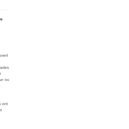
re
e
uvert
lades
r
our ou
t
s ont
es