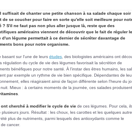
'il suffisait de chanter une petite chanson à sa salade chaque soir
t de se coucher pour faire en sorte qu'elle soit meilleure pour not
 ? S'il ne faut pas non plus aller jusque là, reste que des
ntifiques américains viennent de découvrir que le fait de réguler l
e d'un légume permettait à ce dernier de sécréter davantage de
iments bons pour notre organisme.
 basant sur l'une de leurs
études
, des biologistes américains ont déco
a régulation du cycle de vie des légumes favorisait la sécrétion de
ments bénéfiques pour notre santé. À l'instar des êtres humains, les sa
ent par exemple un rythme de vie bien spécifique. Dépendantes de leu
onnement, elles réagiraient ainsi de façon différente selon l'heure du j
 nuit. Mieux : à certains moments de la journée, ces salades produisen
vitamines
.
 ont cherché à modifier le cycle de vie
de ces légumes. Pour cela, il
plusieurs jours. Résultat : les choux, les carottes et les quelques autr
crété plus de nutriments, parmi lesquels des antioxydants comme le
 de cancer.