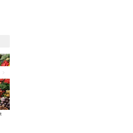
Suivant
t
Consommer 5 portions de
5 aliments incontournables
fruits et légumes par jour
mitonner en juin