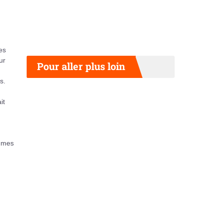
es
ur
Pour aller plus loin
s.
it
gumes