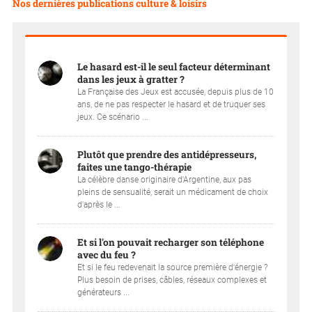
Nos dernières publications culture & loisirs
Le hasard est-il le seul facteur déterminant
dans les jeux à gratter ?
La Française des Jeux est accusée, depuis plus de 10
ans, de ne pas respecter le hasard et de truquer ses
jeux. Ce scénario ...
Plutôt que prendre des antidépresseurs,
faites une tango-thérapie
La célèbre danse originaire d'Argentine, aux pas
pleins de sensualité, serait un médicament de choix
d'après le ...
Et si l'on pouvait recharger son téléphone
avec du feu ?
Et si le feu redevenait la source première d'énergie ?
Plus besoin de prises, câbles, réseaux complexes et
générateurs ...