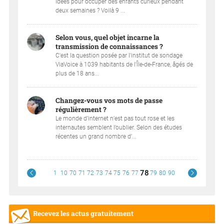
idées pour occuper des enfants curieux pendant
deux semaines ? Voilà 9 ...
Selon vous, quel objet incarne la
transmission de connaissances ?
C'est la question posée par l'institut de sondage
ViaVoice à 1039 habitants de l'Île-de-France, âgés de
plus de 18 ans...
Changez-vous vos mots de passe
régulièrement ?
Le monde d’internet n’est pas tout rose et les
internautes semblent l’oublier. Selon des études
récentes un grand nombre d’...
78
1
10
70
71
72
73
74
75
76
77
79
80
90
Recevez les actus gratuitement