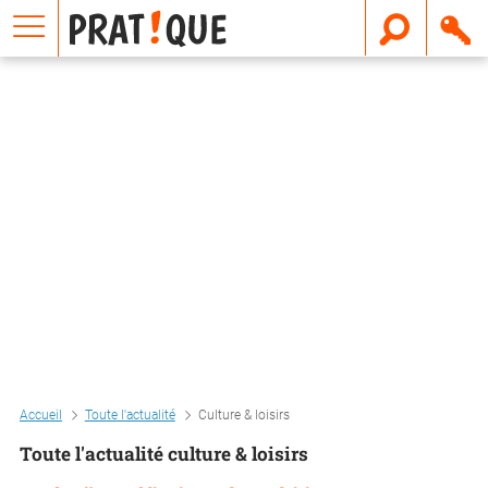
E
m
a
i
l
Accueil
Toute l'actualité
Culture & loisirs
Toute l'actualité culture & loisirs