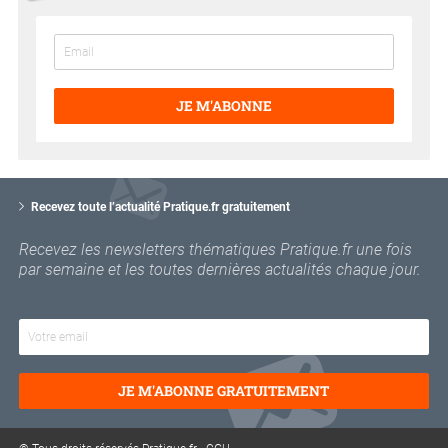
JE M'ABONNE
V
o
Recevez toute l’actualité Pratique.fr gratuitement
t
r
Recevez les newsletters thématiques Pratique.fr une fois
e
par semaine et les toutes dernières actualités chaque jour.
e
m
a
i
l
JE M'ABONNE GRATUITEMENT