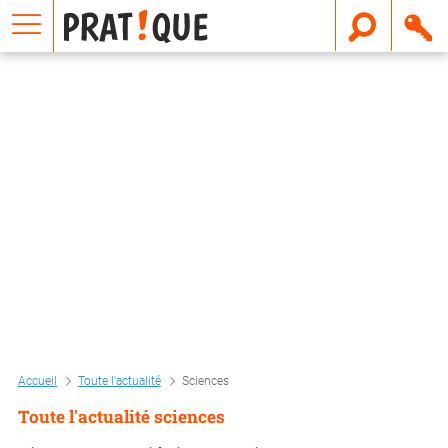
E
m
a
i
l
Accueil
Toute l'actualité
Sciences
Toute l'actualité sciences