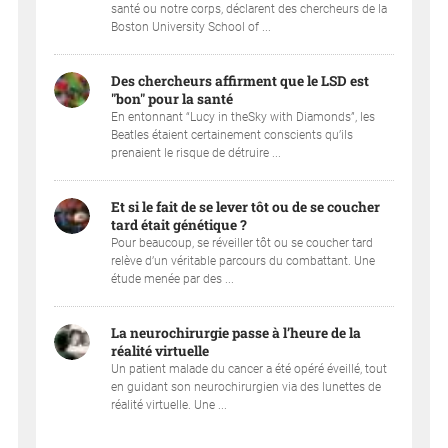
santé ou notre corps, déclarent des chercheurs de la
Boston University School of ...
Des chercheurs affirment que le LSD est
"bon" pour la santé
En entonnant “Lucy in theSky with Diamonds”, les
Beatles étaient certainement conscients qu’ils
prenaient le risque de détruire ...
Et si le fait de se lever tôt ou de se coucher
tard était génétique ?
Pour beaucoup, se réveiller tôt ou se coucher tard
relève d’un véritable parcours du combattant. Une
étude menée par des ...
La neurochirurgie passe à l’heure de la
réalité virtuelle
Un patient malade du cancer a été opéré éveillé, tout
en guidant son neurochirurgien via des lunettes de
réalité virtuelle. Une ...