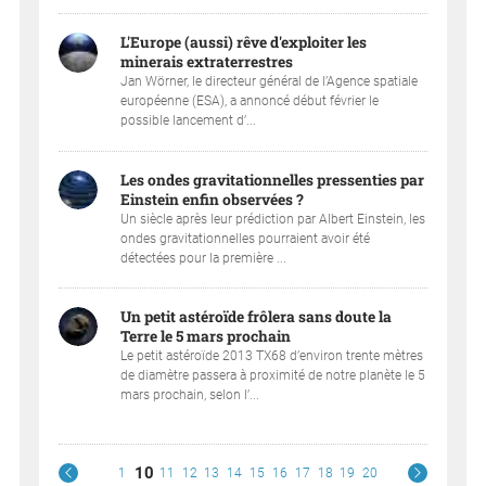
L'Europe (aussi) rêve d'exploiter les
minerais extraterrestres
Jan Wörner, le directeur général de l’Agence spatiale
européenne (ESA), a annoncé début février le
possible lancement d’...
Les ondes gravitationnelles pressenties par
Einstein enfin observées ?
Un siècle après leur prédiction par Albert Einstein, les
ondes gravitationnelles pourraient avoir été
détectées pour la première ...
Un petit astéroïde frôlera sans doute la
Terre le 5 mars prochain
Le petit astéroïde 2013 TX68 d’environ trente mètres
de diamètre passera à proximité de notre planète le 5
mars prochain, selon l’...
10
1
11
12
13
14
15
16
17
18
19
20