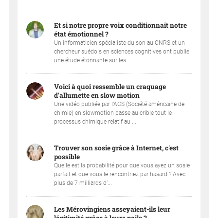
Et si notre propre voix conditionnait notre
état émotionnel ?
Un informaticien spécialiste du son au CNRS et un
chercheur suédois en sciences cognitives ont publié
une étude étonnante sur les ...
Voici à quoi ressemble un craquage
d'allumette en slow motion
Une vidéo publiée par l’ACS (Société américaine de
chimie) en slowmotion passe au crible tout le
processus chimique relatif au ...
Trouver son sosie grâce à Internet, c'est
possible
Quelle est la probabilité pour que vous ayez un sosie
parfait et que vous le rencontriez par hasard ? Avec
plus de 7 milliards d’...
Les Mérovingiens asseyaient-ils leur