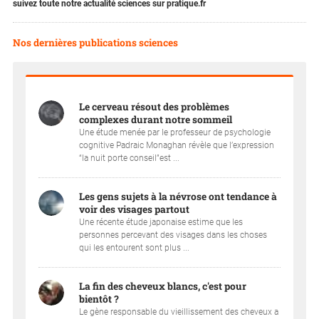
suivez toute notre actualité sciences sur pratique.fr
Nos dernières publications sciences
Le cerveau résout des problèmes
complexes durant notre sommeil
Une étude menée par le professeur de psychologie
cognitive Padraic Monaghan révèle que l’expression
“la nuit porte conseil”est ...
Les gens sujets à la névrose ont tendance à
voir des visages partout
Une récente étude japonaise estime que les
personnes percevant des visages dans les choses
qui les entourent sont plus ...
La fin des cheveux blancs, c'est pour
bientôt ?
Le gène responsable du vieillissement des cheveux a